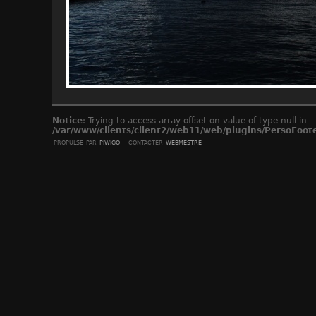
Notice
: Trying to access array offset on value of type null in
/var/www/clients/client2/web11/web/plugins/PersoFoot
propulsé par
piwigo
- contacter
webmestre