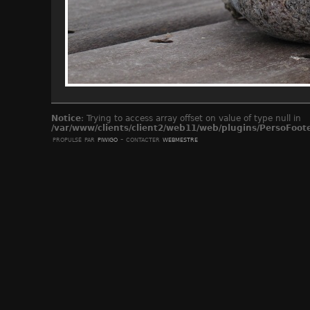
Notice
: Trying to access array offset on value of type null in
/var/www/clients/client2/web11/web/plugins/PersoFoot
propulsé par
piwigo
- contacter
webmestre