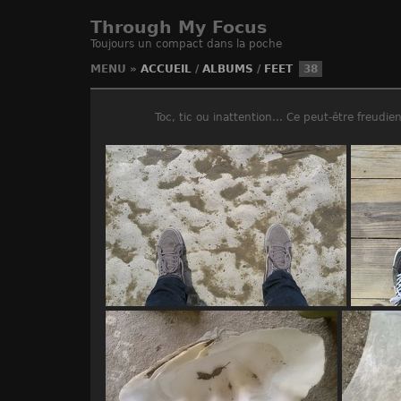
Through My Focus
Toujours un compact dans la poche
MENU
»
ACCUEIL
/
ALBUMS
/
FEET
38
Toc, tic ou inattention... Ce peut-être freud