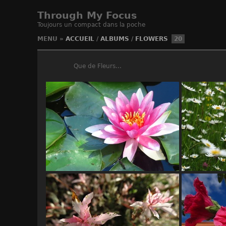
Through My Focus
Toujours un compact dans la poche
MENU
»
ACCUEIL
/
ALBUMS
/
FLOWERS
20
Que de Fleurs...