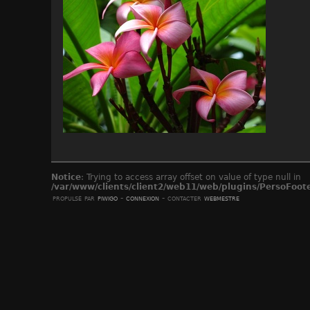
Notice
: Trying to access array offset on value of type null in
/var/www/clients/client2/web11/web/plugins/PersoFoot
propulsé par
piwigo
-
connexion
- contacter
webmestre